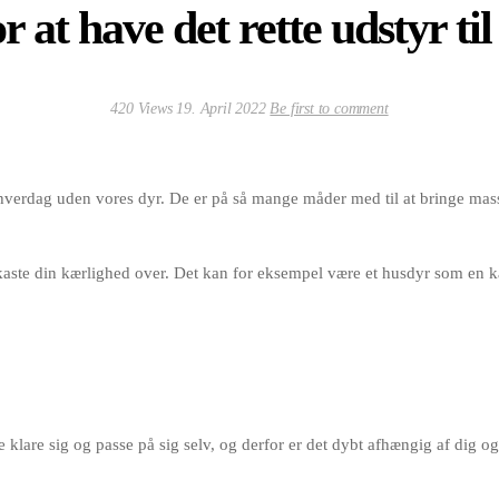
r at have det rette udstyr til
420 Views
19. April 2022
Be first to comment
 hverdag uden vores dyr. De er på så mange måder med til at bringe masser
 kaste din kærlighed over. Det kan for eksempel være et husdyr som en ka
klare sig og passe på sig selv, og derfor er det dybt afhængig af dig og 