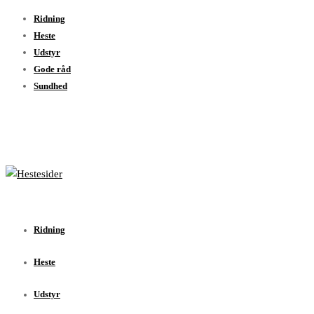
Ridning
Heste
Udstyr
Gode råd
Sundhed
Ridning
Heste
Udstyr