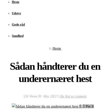
Heste
Udstyr
Gode råd
Sundhed
Heste
In
Sådan håndterer du en
underernæret hest
526 Views
30. May 2022
Be first to comment
Pin It