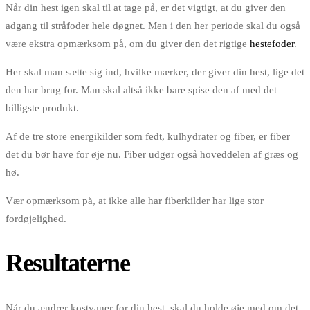
Når din hest igen skal til at tage på, er det vigtigt, at du giver den
adgang til stråfoder hele døgnet. Men i den her periode skal du også
være ekstra opmærksom på, om du giver den det rigtige
hestefoder
.
Her skal man sætte sig ind, hvilke mærker, der giver din hest, lige det
den har brug for. Man skal altså ikke bare spise den af med det
billigste produkt.
Af de tre store energikilder som fedt, kulhydrater og fiber, er fiber
det du bør have for øje nu. Fiber udgør også hoveddelen af græs og
hø.
Vær opmærksom på, at ikke alle har fiberkilder har lige stor
fordøjelighed.
Resultaterne
Når du ændrer kostvaner for din hest, skal du holde øje med om det