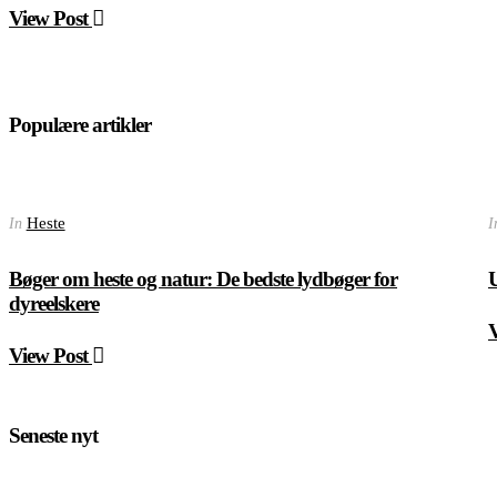
View Post
Populære artikler
Heste
In
I
Bøger om heste og natur: De bedste lydbøger for
U
dyreelskere
View Post
Seneste nyt