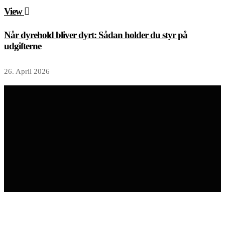
View
Når dyrehold bliver dyrt: Sådan holder du styr på
udgifterne
26. April 2026