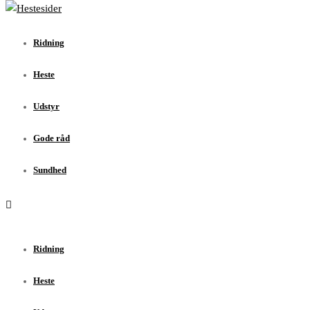
Ridning
Heste
Ridning
Udstyr
Gode råd
Heste
Sundhed
Udstyr
Gode råd
Sundhed
Ridning
Heste