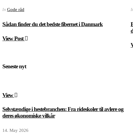
Gode råd
In
I
Sådan finder du det bedste fibernet i Danmark
B
d
View Post
Seneste nyt
View
Selvstændige i hestebranchen: Fra rideskoler til avlere og
deres økonomiske vilkår
14. May 2026