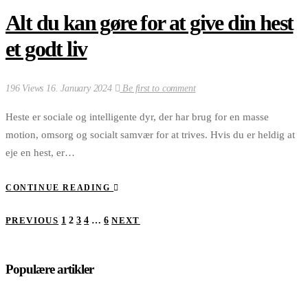
Alt du kan gøre for at give din hest
et godt liv
196 Views
16. January 2024
Be first to comment
Heste er sociale og intelligente dyr, der har brug for en masse
motion, omsorg og socialt samvær for at trives. Hvis du er heldig at
eje en hest, er…
CONTINUE READING
Posts
PREVIOUS
1
2
3
4
…
6
NEXT
pagination
Populære artikler