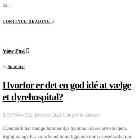
Så…
CONTINUE READING
View Post
Sundhed
In
Hvorfor er det en god idé at vælge
et dyrehospital?
550 Views
12. December 2021
Be first to comment
I Danmark har mange familier dyr hjemme i deres private hjem.
Rigtig mange har en firbenet hund liggende under spisebordet om