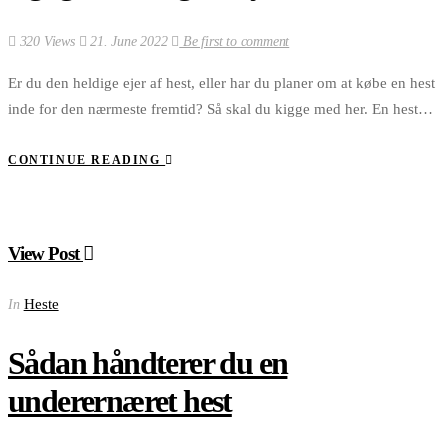
320 Views
21. June 2022
Be first to comment
Er du den heldige ejer af hest, eller har du planer om at købe en hest
inde for den nærmeste fremtid? Så skal du kigge med her. En hest…
CONTINUE READING
View Post
Heste
In
Sådan håndterer du en
underernæret hest