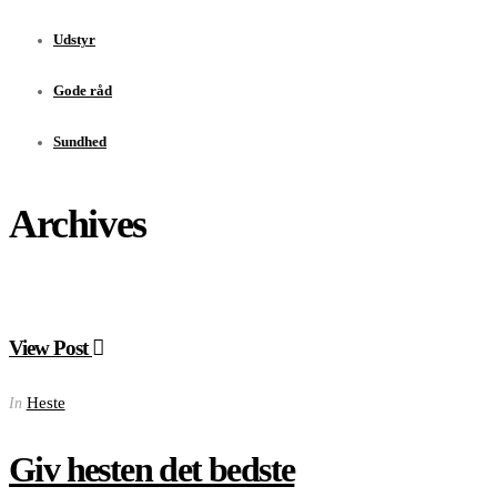
Udstyr
Gode råd
Sundhed
Archives
View Post
Heste
In
Giv hesten det bedste