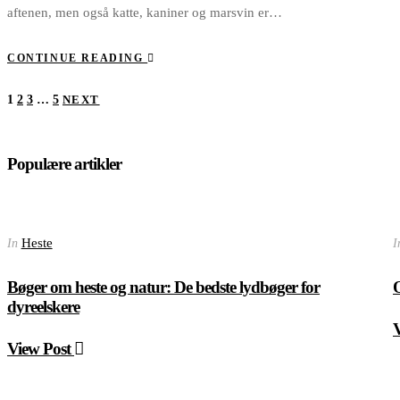
aftenen, men også katte, kaniner og marsvin er…
CONTINUE READING
Posts
1
2
3
…
5
NEXT
pagination
Populære artikler
Heste
In
I
Bøger om heste og natur: De bedste lydbøger for
O
dyreelskere
View Post