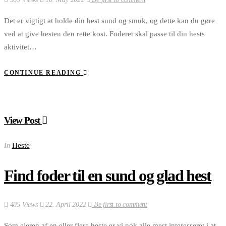
Det er vigtigt at holde din hest sund og smuk, og dette kan du gøre
ved at give hesten den rette kost. Foderet skal passe til din hests
aktivitet…
CONTINUE READING
View Post
Heste
In
Find foder til en sund og glad hest
405 Views
22. April 2022
Be first to comment
Som ejeren af en eller flere heste er vi nok alle mest interesseret i at