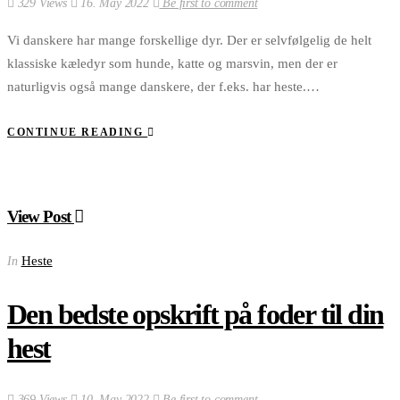
329 Views
16. May 2022
Be first to comment
Vi danskere har mange forskellige dyr. Der er selvfølgelig de helt
klassiske kæledyr som hunde, katte og marsvin, men der er
naturligvis også mange danskere, der f.eks. har heste.…
CONTINUE READING
View Post
Heste
In
Den bedste opskrift på foder til din
hest
369 Views
10. May 2022
Be first to comment