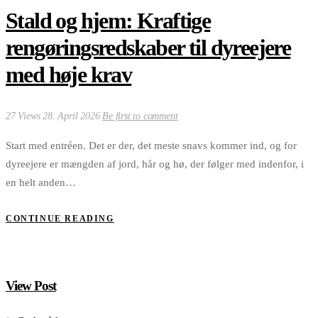
Stald og hjem: Kraftige
rengøringsredskaber til dyreejere
med høje krav
27 Views
28. April 2026
Be first to comment
Start med entréen. Det er der, det meste snavs kommer ind, og for
dyreejere er mængden af jord, hår og hø, der følger med indenfor, i
en helt anden…
CONTINUE READING
View Post