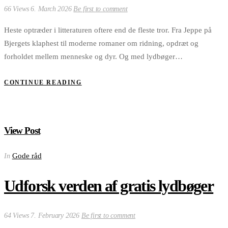
66 Views
6. March 2026
Be first to comment
Heste optræder i litteraturen oftere end de fleste tror. Fra Jeppe på
Bjergets klaphest til moderne romaner om ridning, opdræt og
forholdet mellem menneske og dyr. Og med lydbøger…
CONTINUE READING
View Post
Gode råd
In
Udforsk verden af gratis lydbøger
64 Views
7. February 2026
Be first to comment