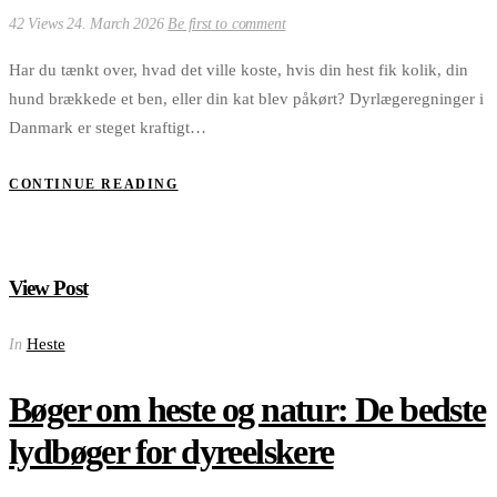
42 Views
24. March 2026
Be first to comment
Har du tænkt over, hvad det ville koste, hvis din hest fik kolik, din
hund brækkede et ben, eller din kat blev påkørt? Dyrlægeregninger i
Danmark er steget kraftigt…
CONTINUE READING
View Post
Heste
In
Bøger om heste og natur: De bedste
lydbøger for dyreelskere