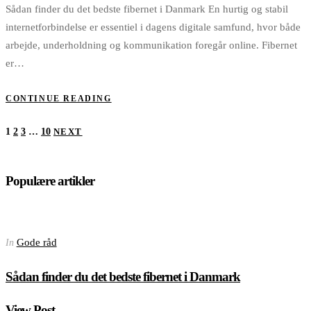
Sådan finder du det bedste fibernet i Danmark En hurtig og stabil
internetforbindelse er essentiel i dagens digitale samfund, hvor både
arbejde, underholdning og kommunikation foregår online. Fibernet
er…
CONTINUE READING
Posts
1
2
3
…
10
NEXT
pagination
Populære artikler
Gode råd
In
Sådan finder du det bedste fibernet i Danmark
View Post