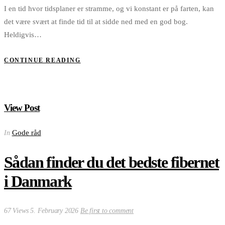
I en tid hvor tidsplaner er stramme, og vi konstant er på farten, kan
det være svært at finde tid til at sidde ned med en god bog.
Heldigvis…
CONTINUE READING
View Post
Gode råd
In
Sådan finder du det bedste fibernet
i Danmark
67 Views
5. February 2026
Be first to comment