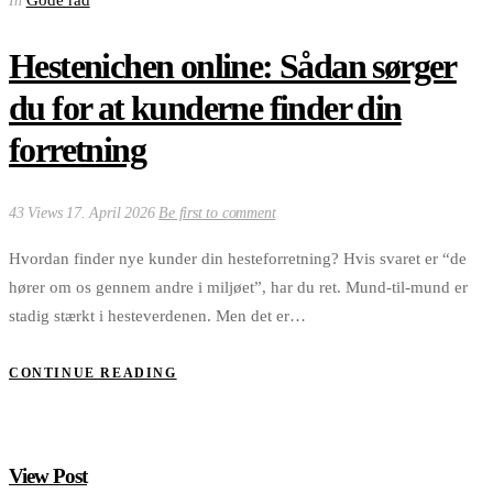
Gode råd
In
Hestenichen online: Sådan sørger
du for at kunderne finder din
forretning
43 Views
17. April 2026
Be first to comment
Hvordan finder nye kunder din hesteforretning? Hvis svaret er “de
hører om os gennem andre i miljøet”, har du ret. Mund-til-mund er
stadig stærkt i hesteverdenen. Men det er…
CONTINUE READING
View Post