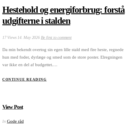
Hestehold og energiforbrug: forstå
udgifterne i stalden
17 Views
14. May 2026
Be first to comment
Da min bekendt overtog sin egen lille stald med fire heste, regnede
hun med foder, dyrlæge og smed som de store poster. Elregningen
var ikke en del af budgettet.…
CONTINUE READING
View Post
Gode råd
In