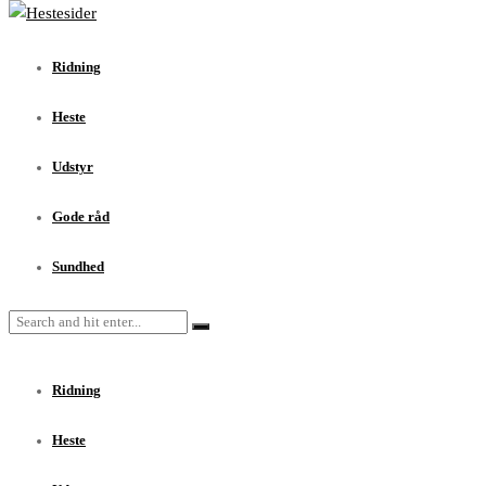
Ridning
Heste
Ridning
Udstyr
Gode råd
Heste
Sundhed
Udstyr
Gode råd
Sundhed
Ridning
Heste